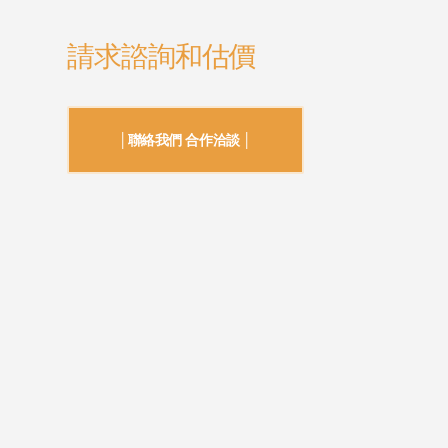
請求諮詢和估價
│聯絡我們 合作洽談 │