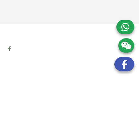
地址:
九龍觀塘開源道72號溢財中心12樓6室