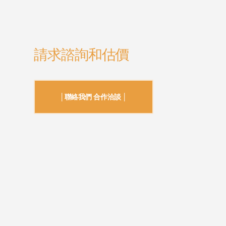
請求諮詢和估價
│聯絡我們 合作洽談 │