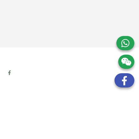
地址:
九龍觀塘開源道72號溢財中心12樓6室