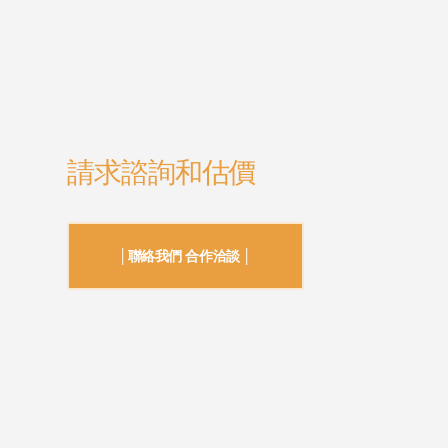
請求諮詢和估價
│聯絡我們 合作洽談 │