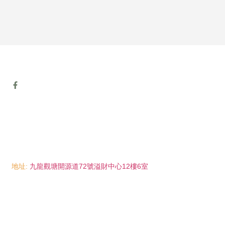
地址:
九龍觀塘開源道72號溢財中心12樓6室