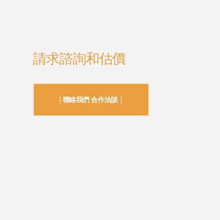
請求諮詢和估價
│聯絡我們 合作洽談 │