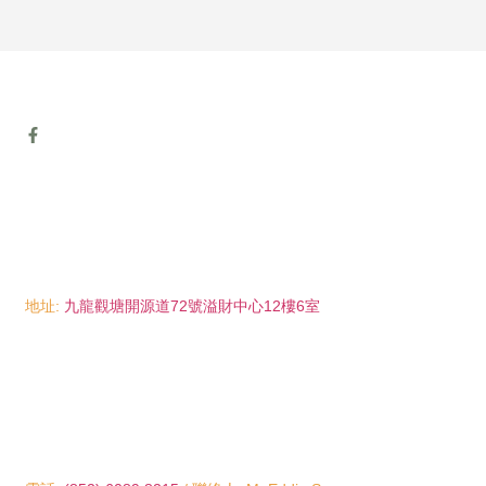
地址:
九龍觀塘開源道72號溢財中心12樓6室