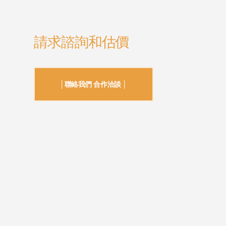
請求諮詢和估價
│聯絡我們 合作洽談 │