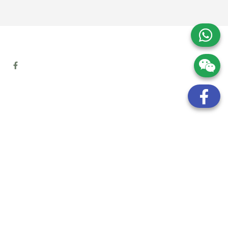
地址:
九龍觀塘開源道72號溢財中心12樓6室