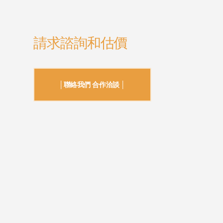
請求諮詢和估價
│聯絡我們 合作洽談 │