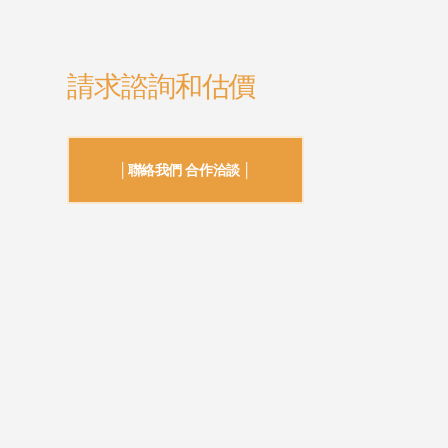
請求諮詢和估價
│聯絡我們 合作洽談 │