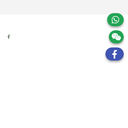
地址:
九龍觀塘開源道72號溢財中心12樓6室