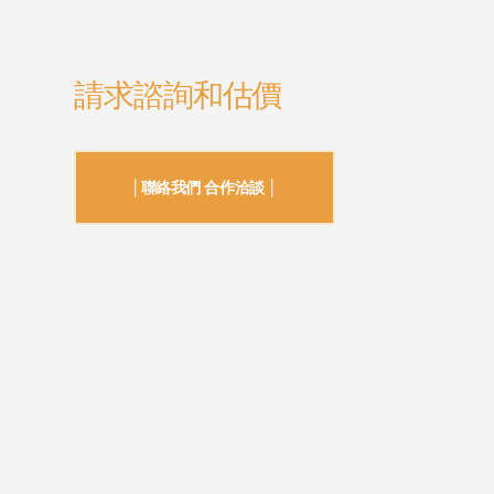
請求諮詢和估價
│聯絡我們 合作洽談 │