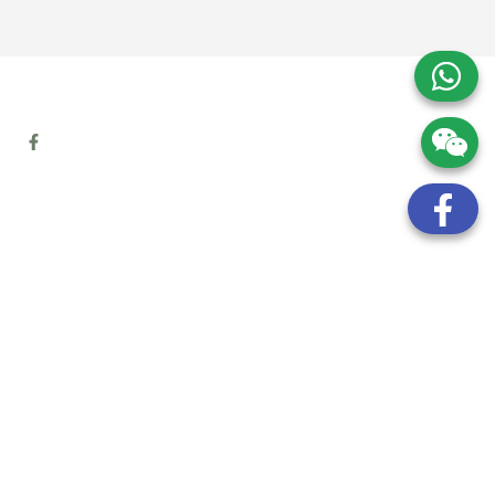
地址:
九龍觀塘開源道72號溢財中心12樓6室