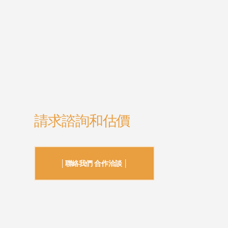
請求諮詢和估價
│聯絡我們 合作洽談 │