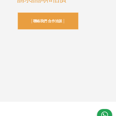
│聯絡我們 合作洽談 │