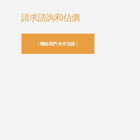
請求諮詢和估價
│聯絡我們 合作洽談 │