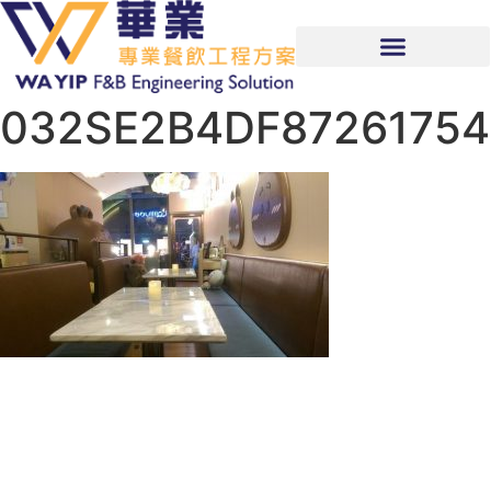
032SE2B4DF8726175