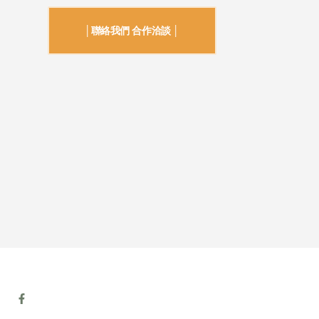
│聯絡我們 合作洽談 │