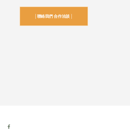
│聯絡我們 合作洽談 │