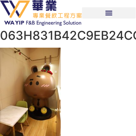
063H831B42C9EB24C