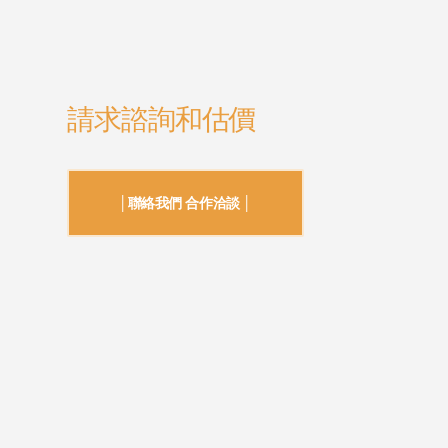
請求諮詢和估價
│聯絡我們 合作洽談 │