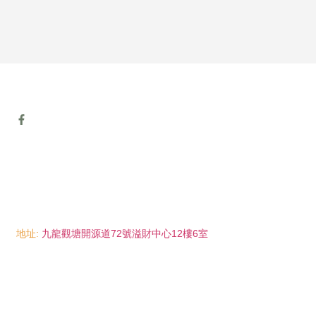
地址:
九龍觀塘開源道72號溢財中心12樓6室