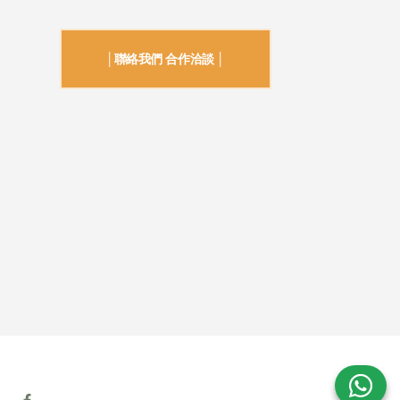
│聯絡我們 合作洽談 │