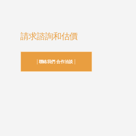
請求諮詢和估價
│聯絡我們 合作洽談 │