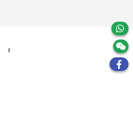
地址:
九龍觀塘開源道72號溢財中心12樓6室