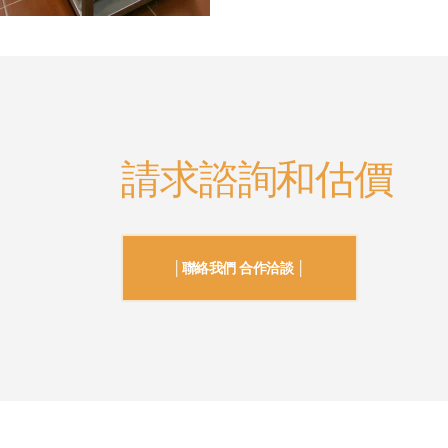
請求諮詢和估價
│聯絡我們 合作洽談 │