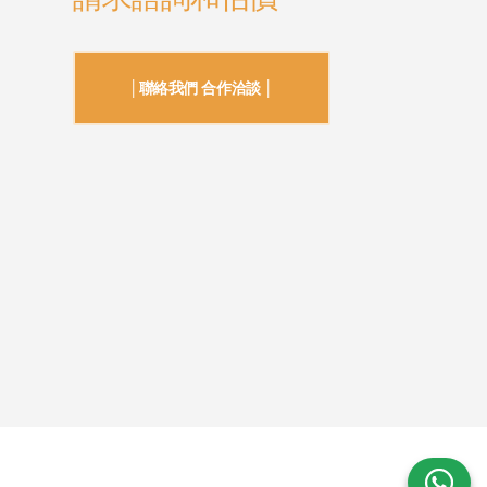
│聯絡我們 合作洽談 │