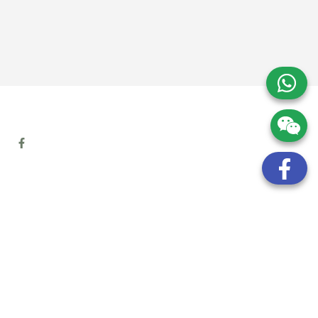
地址:
九龍觀塘開源道72號溢財中心12樓6室