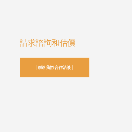
請求諮詢和估價
│聯絡我們 合作洽談 │