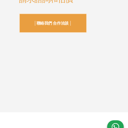
│聯絡我們 合作洽談 │