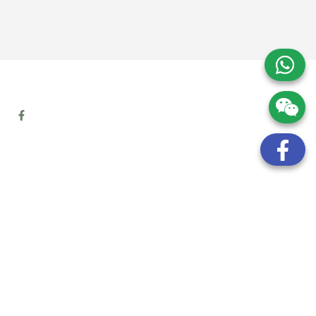
地址:
九龍觀塘開源道72號溢財中心12樓6室