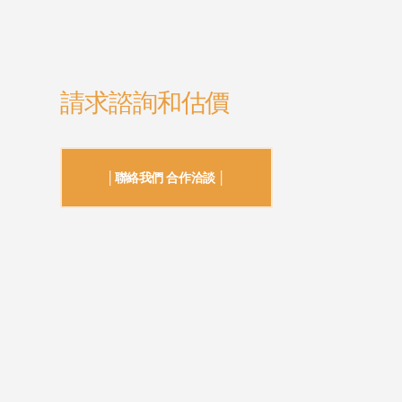
請求諮詢和估價
│聯絡我們 合作洽談 │