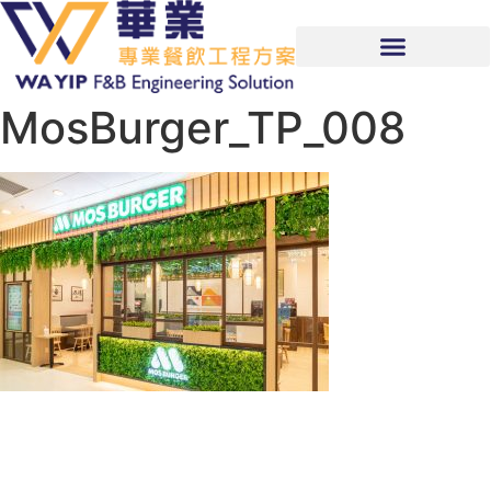
MosBurger_TP_008