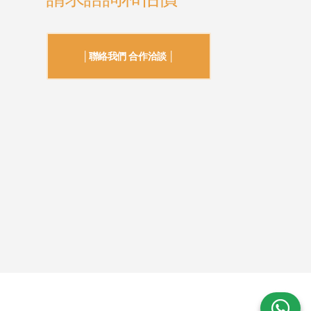
│聯絡我們 合作洽談 │