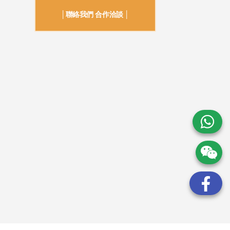
│聯絡我們 合作洽談 │