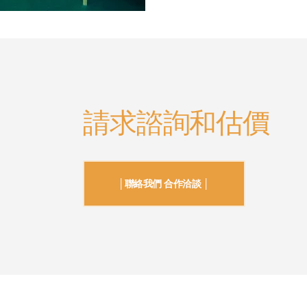
請求諮詢和估價
│聯絡我們 合作洽談 │