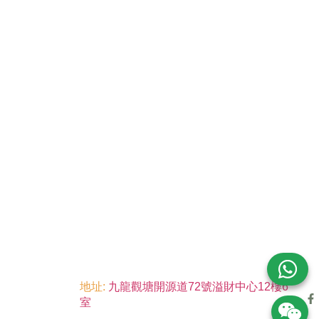
地址:
九龍觀塘開源道72號溢財中心12樓6
室