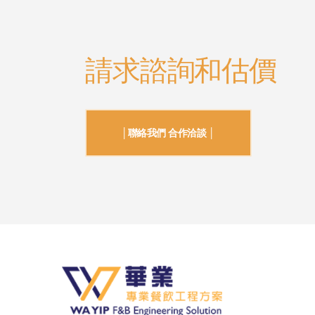
請求諮詢和估價
│聯絡我們 合作洽談 │