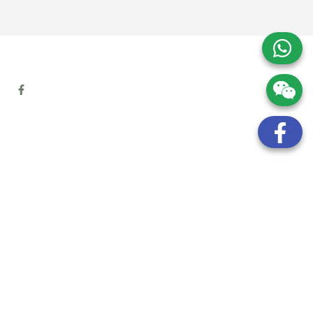
地址:
九龍觀塘開源道72號溢財中心12樓6室