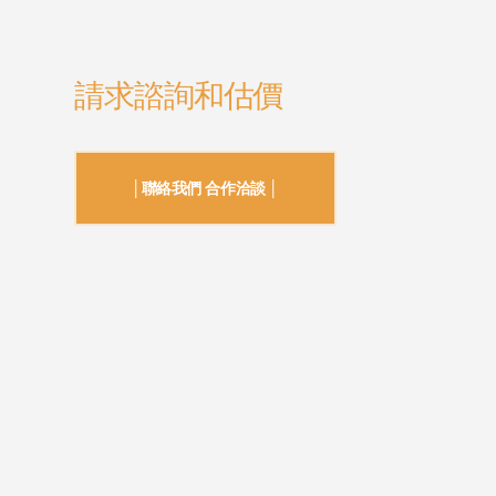
請求諮詢和估價
│聯絡我們 合作洽談 │