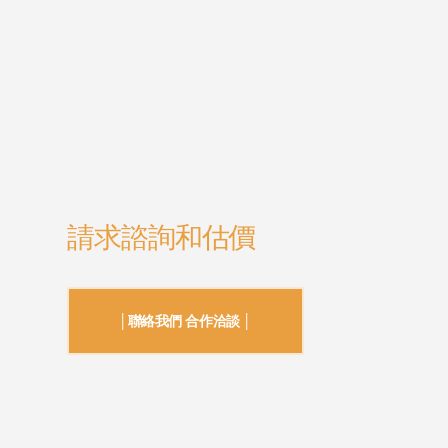
請求諮詢和估價
│聯絡我們 合作洽談 │