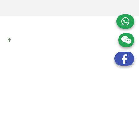
地址:
九龍觀塘開源道72號溢財中心12樓6室