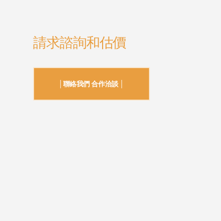
請求諮詢和估價
│聯絡我們 合作洽談 │