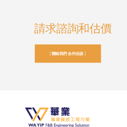
請求諮詢和估價
│聯絡我們 合作洽談 │