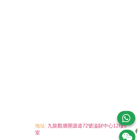
地址:
九龍觀塘開源道72號溢財中心12樓6
室