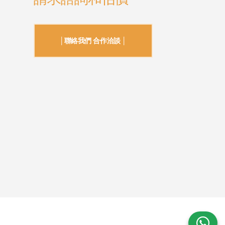
│聯絡我們 合作洽談 │