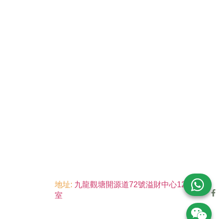
地址:
九龍觀塘開源道72號溢財中心12樓6
室