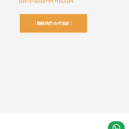
│聯絡我們 合作洽談 │