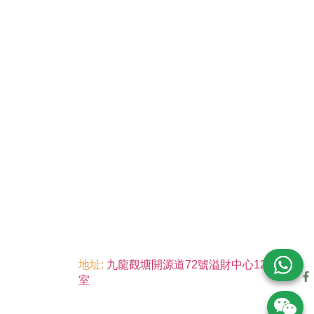
地址:
九龍觀塘開源道72號溢財中心12樓6
室