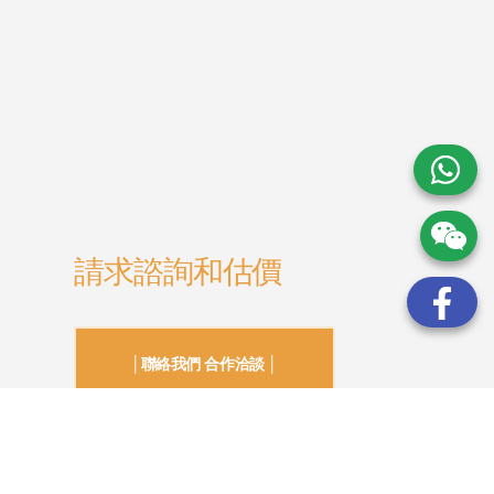
請求諮詢和估價
│聯絡我們 合作洽談 │