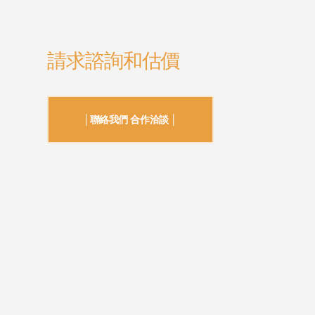
請求諮詢和估價
│聯絡我們 合作洽談 │