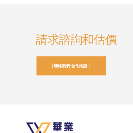
請求諮詢和估價
│聯絡我們 合作洽談 │