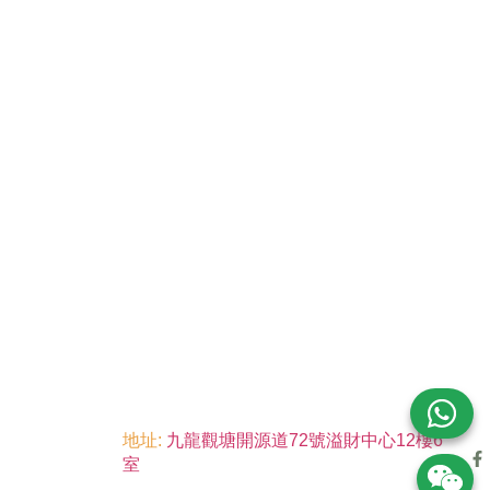
地址:
九龍觀塘開源道72號溢財中心12樓6
室