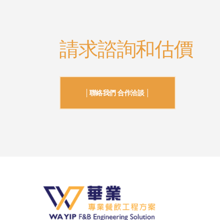
請求諮詢和估價
│聯絡我們 合作洽談 │