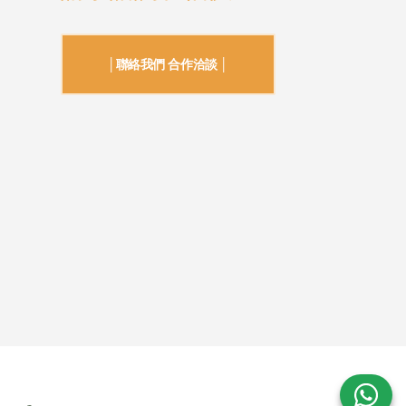
│聯絡我們 合作洽談 │