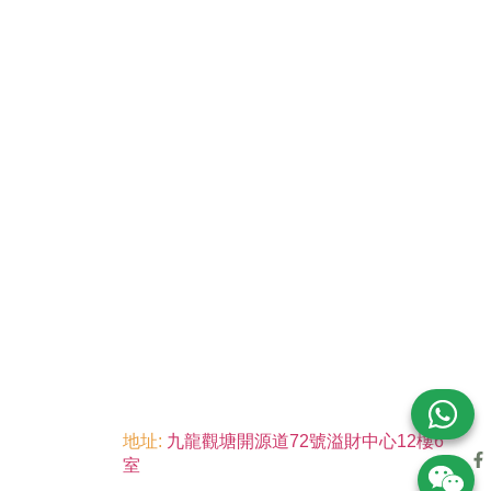
地址:
九龍觀塘開源道72號溢財中心12樓6
室