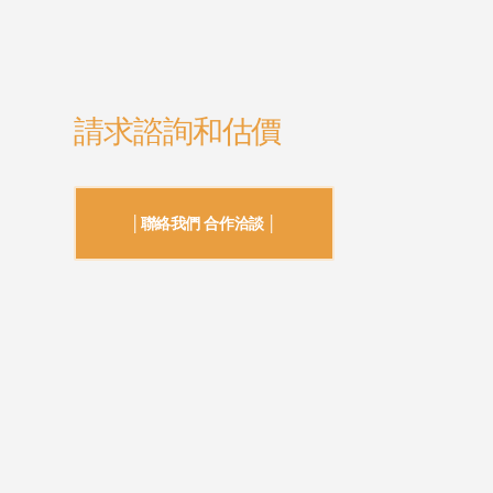
請求諮詢和估價
│聯絡我們 合作洽談 │