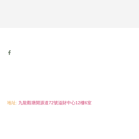
地址:
九龍觀塘開源道72號溢財中心12樓6室