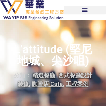
L’attitude (堅尼
地城、尖沙咀)
分類：
精選餐廳
,
西式餐廳設計
裝修
,
咖啡店 Cafe
,
工程案例