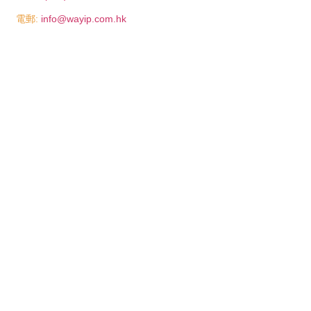
電郵:
info@wayip.com.hk
2022 © Wa Yip Design & Engineering Co. Ltd. All Rights Reserved