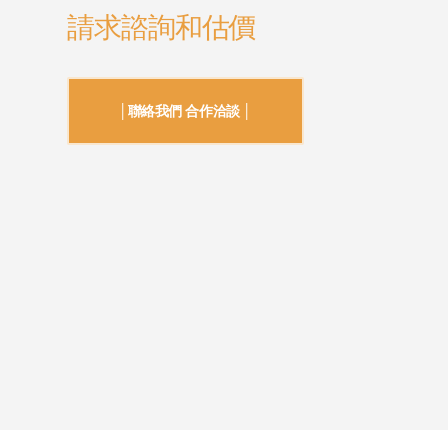
請求諮詢和估價
│聯絡我們 合作洽談 │