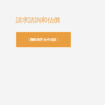
請求諮詢和估價
│聯絡我們 合作洽談 │