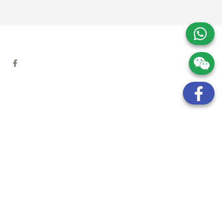
地址:
九龍觀塘開源道72號溢財中心12樓6室