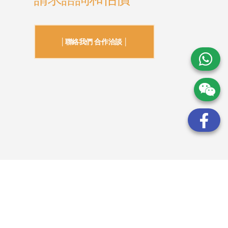
│聯絡我們 合作洽談 │