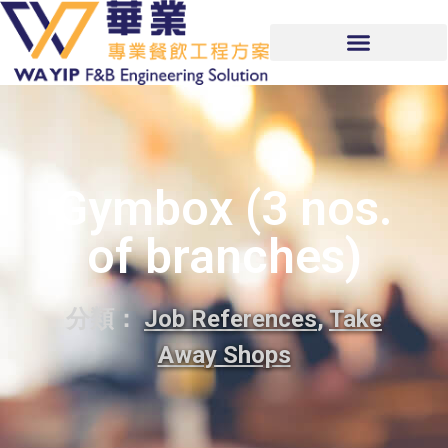
Gymbox (3 nos.
of branches)
分類：
Job References
,
Take
Away Shops