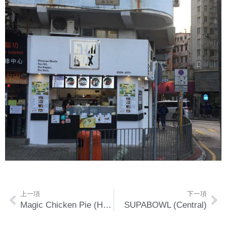
上一項
下一項
Magic Chicken Pie (Hung Hom, Mong Kok)
SUPABOWL (Central)