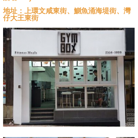
地址：上環文咸東街、鰂魚涌海堤街、灣
仔大王東街