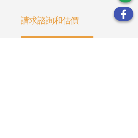
請求諮詢和估價
│聯絡我們 合作洽談 │