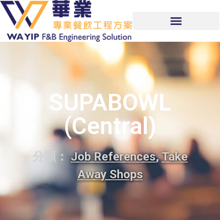
SUPABOWL
(Central)
分類：
Job References
,
Take
Away Shops