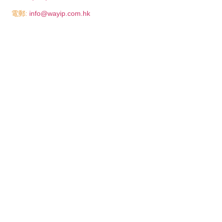
電郵:
info@wayip.com.hk
2022 © Wa Yip Design & Engineering Co. Ltd. All Rights Reserved