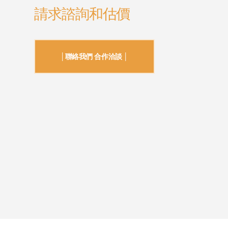
請求諮詢和估價
│聯絡我們 合作洽談 │