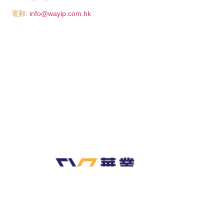
電郵:
info@wayip.com.hk
2022 © Wa Yip Design & Engineering Co. Ltd. All Rights Reserved