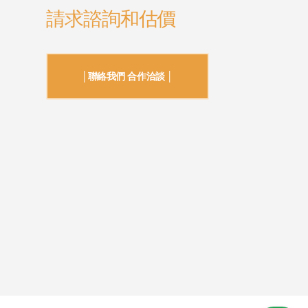
請求諮詢和估價
│聯絡我們 合作洽談 │