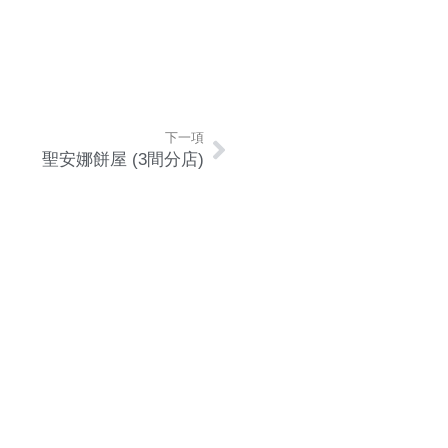
下一項
聖安娜餅屋 (3間分店)