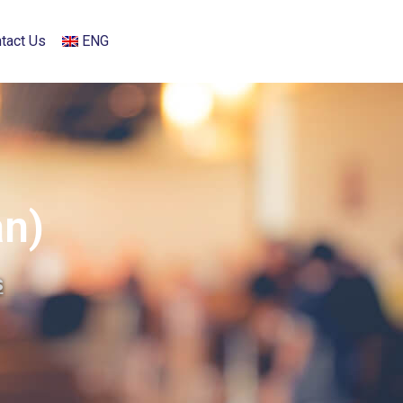
tact Us
ENG
n)
s