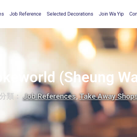
es
Job Reference
Selected Decorations
Join Wa Yip
Con
okeworld (Sheung Wa
分類：
Job References
,
Take Away Shop