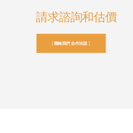
請求諮詢和估價
│聯絡我們 合作洽談 │