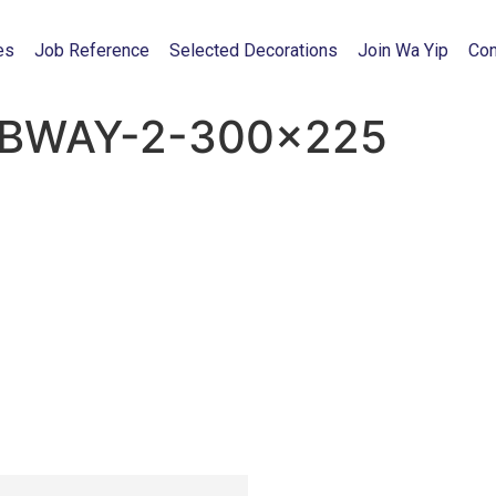
es
Job Reference
Selected Decorations
Join Wa Yip
Con
UBWAY-2-300×225