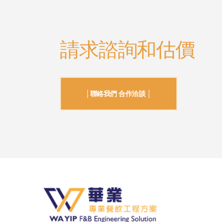
請求諮詢和估價
│聯絡我們 合作洽談 │