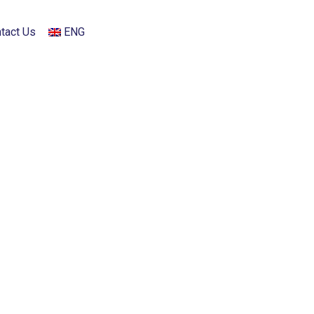
tact Us
ENG