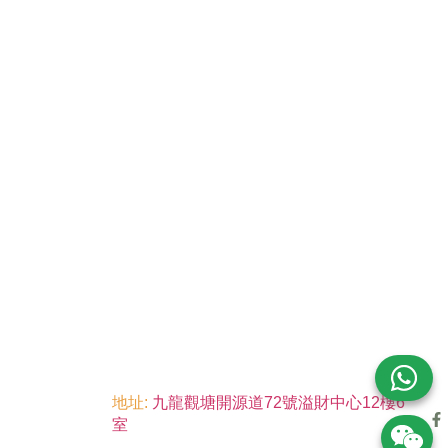
地址:
九龍觀塘開源道72號溢財中心12樓6
室